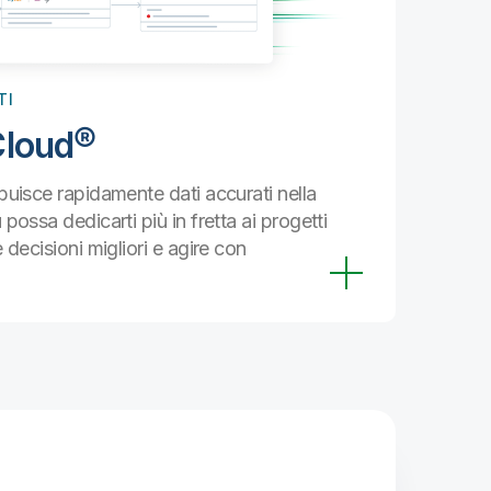
Fidat
gestione 
curati, aff
su cui pu
TI
Cloud®
ibuisce rapidamente dati accurati nella
possa dedicarti più in fretta ai progetti
 decisioni migliori e agire con