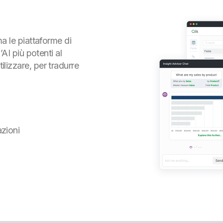
.
ma le piattaforme di
’AI più potenti al
lizzare, per tradurre
azioni