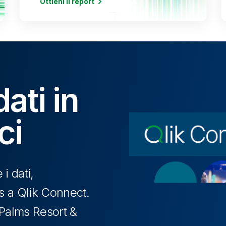
Ottieni il report
ati in
ci
i dati,
ess a Qlik Connect.
 Palms Resort &