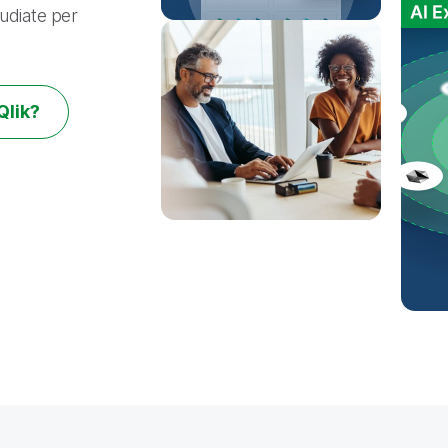
tudiate per
Qlik?