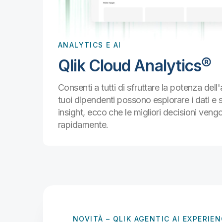
za i
 i
 e
ANALYTICS E AI
rzi.
Qlik Cloud Analytics®
Consenti a tutti di sfruttare la potenza dell
tuoi dipendenti possono esplorare i dati e 
insight, ecco che le migliori decisioni ven
rapidamente.
NOVITÀ
– QLIK AGENTIC AI EXPERIE